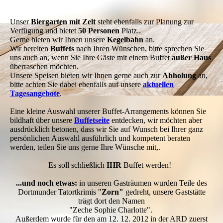
Frühstück04
Unser
Biergarten mit Zelt
steht ebenfalls zur Planung zur
Verfügung und bietet
50 Personen
Platz..
Gerne bieten wir Ihnen unsere
K
egelbahn
an.
Wir bereiten
Buffets
nach Ihren Wünschen, bitte sprechen Sie
uns auch an, wenn Sie Ihre Gäste mit einem Buffet
außer Haus
überraschen möchten.
Unsere Speisen bieten wir Ihnen gerne auch zur
Abholung
an,
bitte achten Sie dabei ebenfalls auf unsere
aktuellen
Tagesangebote
.
Eine kleine Auswahl unserer Buffet-Arrangements können Sie
bildhaft über unsere
Buffetseite
entdecken, wir möchten aber
ausdrücklich betonen, dass wir Sie auf Wunsch bei Ihrer ganz
persönlichen Auswahl ausführlich und kompetent beraten
werden, teilen Sie uns gerne Ihre Wünsche mit,.
Es soll schließlich
IHR
Buffet werden!
...und noch etwas:
in unseren Gasträumen wurden Teile des
Dortmunder Tatortkrimis "
Zorn"
gedreht, unsere Gaststätte
trägt dort den Namen
"Zeche Sophie Charlotte".
Außerdem wurde für den am 12. 12. 2012 in der ARD zuerst