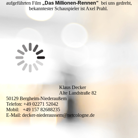
aufgeführten Film
„Das Millionen-Rennen“
bei uns gedreht,
bekanntester Schauspieler ist Axel Prahl.
Klaus Decker
Alte Landstraße 82
50129 Bergheim-Niederaußem
Telefon: +49 02271 52042
Mobil: +49 157 82688235
E-Mail: decker-niederaussem@netcologne.de