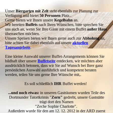
Frühstück04
Unser
Biergarten mit Zelt
steht ebenfalls zur Planung zur
Verfügung und bietet
50 Personen
Platz..
Gerne bieten wir Ihnen unsere
K
egelbahn
an.
Wir bereiten
Buffets
nach Ihren Wünschen, bitte sprechen Sie
uns auch an, wenn Sie Ihre Gäste mit einem Buffet
außer Haus
überraschen möchten.
Unsere Speisen bieten wir Ihnen gerne auch zur
Abholung
an,
bitte achten Sie dabei ebenfalls auf unsere
aktuellen
Tagesangebote
.
Eine kleine Auswahl unserer Buffet-Arrangements können Sie
bildhaft über unsere
Buffetseite
entdecken, wir möchten aber
ausdrücklich betonen, dass wir Sie auf Wunsch bei Ihrer ganz
persönlichen Auswahl ausführlich und kompetent beraten
werden, teilen Sie uns gerne Ihre Wünsche mit,.
Es soll schließlich
IHR
Buffet werden!
...und noch etwas:
in unseren Gasträumen wurden Teile des
Dortmunder Tatortkrimis "
Zorn"
gedreht, unsere Gaststätte
trägt dort den Namen
"Zeche Sophie Charlotte".
Außerdem wurde für den am 12. 12. 2012 in der ARD zuerst